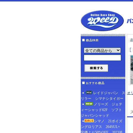
レイドジャパン ス
オ
リラー シマナシタイガー
ノリーズ ジェテ
ィーシャッド62F ソフト
ジャパンシャッド
シマノ 21ポイズ
ングロリアス 264SUL+
定価より50%OFF 2023追