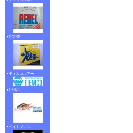
アメリカンルアー
NOIKE
ティムコルアー
HMKL
ベイトブレス