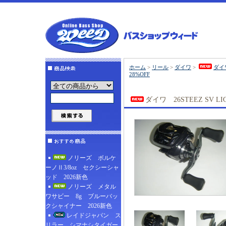
ホーム
>
リール
>
ダイワ
>
ダイワ
28%OFF
ダイワ 26STEEZ SV L
ノリーズ ボルケ
ーノⅡ3/8oz セクシーシャ
ッド 2026新色
ノリーズ メタル
ワサビー 8g ブルーバッ
クシャイナー 2026新色
レイドジャパン ス
リラー シマナシタイガー