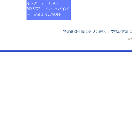
インダーGP HGC-
70XS/GP ブッシュバイパ
ー 定価より25%OFF
特定商取引法に基づく表記
｜
支払い方法に
©