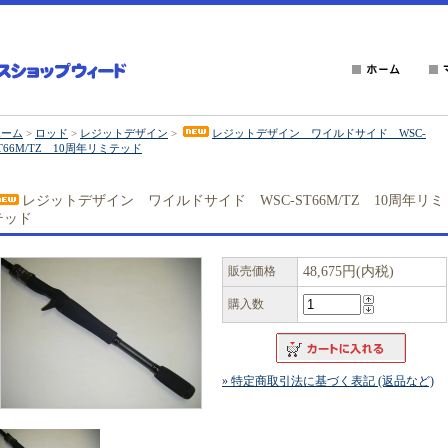
ホーム
>
ロッド
>
レジットデザイン
>
レジットデザイン ワイルドサイド WSC-
T66M/TZ 10周年リミテッド
レジットデザイン ワイルドサイド WSC-ST66M/TZ 10周年リミ
テッド
販売価格
48,675円(内税)
購入数
» 特定商取引法に基づく表記 (返品など)